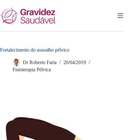
Pular
para
o
conteúdo
Fortalecimento do assoalho pélvico
Dr Roberto Faria
20/04/2019
Fisioterapia Pélvica