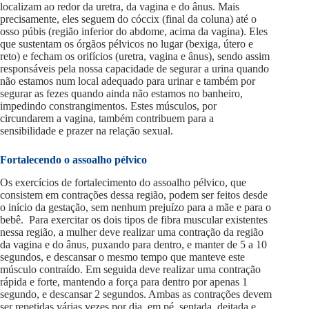
localizam ao redor da uretra, da vagina e do ânus. Mais
precisamente, eles seguem do cóccix (final da coluna) até o
osso púbis (região inferior do abdome, acima da vagina). Eles
que sustentam os órgãos pélvicos no lugar (bexiga, útero e
reto) e fecham os orifícios (uretra, vagina e ânus), sendo assim
responsáveis pela nossa capacidade de segurar a urina quando
não estamos num local adequado para urinar e também por
segurar as fezes quando ainda não estamos no banheiro,
impedindo constrangimentos. Estes músculos, por
circundarem a vagina, também contribuem para a
sensibilidade e prazer na relação sexual.
Fortalecendo o assoalho pélvico
Os exercícios de fortalecimento do assoalho pélvico, que
consistem em contrações dessa região, podem ser feitos desde
o início da gestação, sem nenhum prejuízo para a mãe e para o
bebê. Para exercitar os dois tipos de fibra muscular existentes
nessa região, a mulher deve realizar uma contração da região
da vagina e do ânus, puxando para dentro, e manter de 5 a 10
segundos, e descansar o mesmo tempo que manteve este
músculo contraído. Em seguida deve realizar uma contração
rápida e forte, mantendo a força para dentro por apenas 1
segundo, e descansar 2 segundos. Ambas as contrações devem
ser repetidas várias vezes por dia, em pé, sentada, deitada e