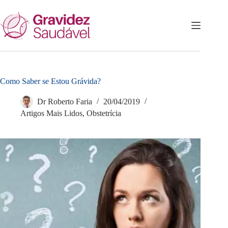
Pular
para
o
conteúdo
Como Saber se Estou Grávida?
Dr Roberto Faria
20/04/2019
Artigos Mais Lidos
,
Obstetrícia