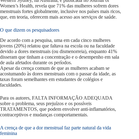
Western Sydney, na Austrália, e publicada no Journal of
Women’s Health, revela que 71% das mulheres sofrem dores
menstruais fortes globalmente, inclusive nos países mais ricos,
que, em teoria, oferecem mais acesso aos serviços de saúde.
O que dizem os pesquisadores
De acordo com a pesquisa, uma em cada cinco mulheres
jovens (20%) relatou que faltava na escola ou na faculdade
devido a dores menstruais (ou dismenorreia), enquanto 41%
disseram que tinham a concentração e o desempenho em sala
de aula afetados durante os períodos.
Apesar da crença comum de que as mulheres acabam se
acostumando às dores menstruais com o passar da idade, as
taxas foram semelhantes em estudantes de colégios e
faculdades.
Para os autores, FALTA INFORMAÇÃO ADEQUADA
sobre o problema, seus prejuízos e os possíveis
TRATAMENTOS, que podem envolver anti-inflamatórios,
contraceptivos e mudanças comportamentais.
A crença de que a dor menstrual faz parte natural da vida
feminina