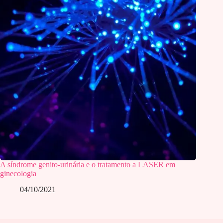
A síndrome genito-urinária e o tratamento a LASER em
ginecologia
04/10/2021